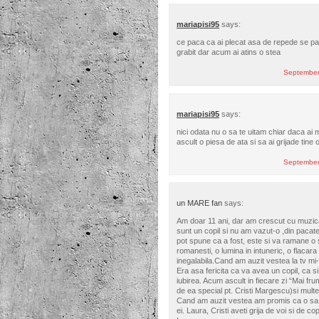
mariapisi95
says:
ce paca ca ai plecat asa de repede se par
grabit dar acum ai atins o stea
September
mariapisi95
says:
nici odata nu o sa te uitam chiar daca ai m
ascult o piesa de ata si sa ai grijade tine o
September
un MARE fan
says:
Am doar 11 ani, dar am crescut cu muzica
sunt un copil si nu am vazut-o ,din pacate,
pot spune ca a fost, este si va ramane o 
romanesti, o lumina in intuneric, o flacara
inegalabila.Cand am auzit vestea la tv m
Era asa fericita ca va avea un copil, ca si-
iubirea. Acum ascult in fiecare zi “Mai fr
de ea special pt. Cristi Margescu)si multe 
Cand am auzit vestea am promis ca o sa 
ei. Laura, Cristi aveti grija de voi si de cop