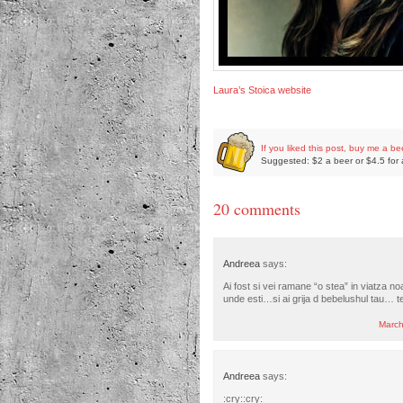
Laura’s Stoica website
If you liked this post, buy me a be
Suggested: $2 a beer or $4.5 for 
20 comments
Andreea
says:
Ai fost si vei ramane “o stea” in viatza n
unde esti…si ai grija d bebelushul tau… t
March
Andreea
says:
:cry::cry: