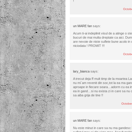
!
Octob
un MARE fan
says:
Acum ti-ai indeplinit visul de a atinge o s
bucuri de mai multa dreptate ca aici. Dum
are nevoie de niste suflete bune acolo in c
niciodata ! PROMIT !!!
Octob
lary_bianca
says:
A trecut deja ff mult timp de la moartea L
nu mi`am revenit din soc,tot la ea ma gan
aproape in fiecare seara…adorm cu ea 
ea in gand…si nu exista zi in care sa nu 
sa aiba grija de tine !!
Octobe
un MARE fan
says:
Nu este minut in care sa nu ma gandesc l
sufletul meu si din viata mea. Ascult melod