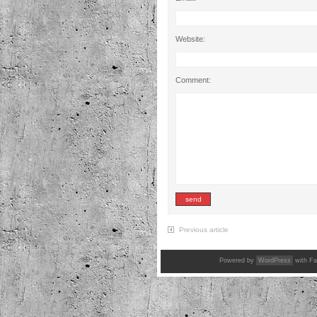
Website:
Comment:
Previous article
Powered by
WordPress
with Fa