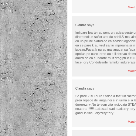
March
Claudia
says:
Imi pare foarte rau pentru tragica veste:
dintre noi un suflet atat de nobil.Si mai a
cu un prunc alaturi de ea:sad:iar logodnicu
ea se pare k au vrut sa fie impreuna si in
iubeau.Pacat k nu au mai apucat sa faca 
cpoilas pe care ,cred eu k il doreau de 
aminti de ea cu foarte mult drag ptr k eu 
face.:cry:Condoleante famililor indurerate!
March
Claudia
says:
Se pare k si Laura Stoica a fost un “actor 
prea repede de langa noi si in urma ei a l
durere:cry:Nu te vom uita niciodata STE
noastra!!!!!!!!:sad::sad::sad::sad::cry::c
gandi la tine!!:cry::cry::cry:
March