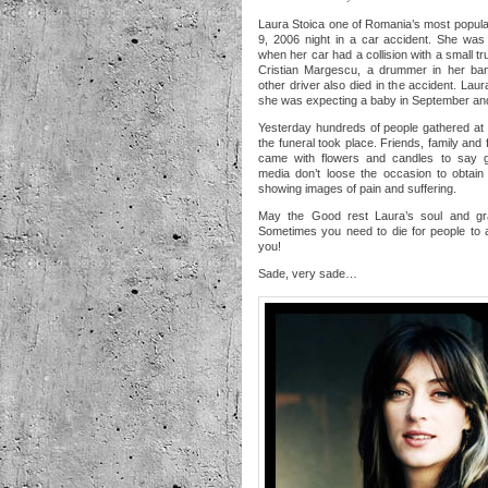
Laura Stoica one of Romania’s most popula
9, 2006 night in a car accident. She was
when her car had a collision with a small t
Cristian Margescu, a drummer in her ban
other driver also died in the accident. Lau
she was expecting a baby in September an
Yesterday hundreds of people gathered at
the funeral took place. Friends, family and
came with flowers and candles to say g
media don’t loose the occasion to obtain
showing images of pain and suffering.
May the Good rest Laura’s soul and gra
Sometimes you need to die for people to
you!
Sade, very sade…