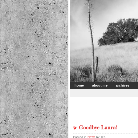
home
about me
archives
Goodbye Laura!
Posted in
News
by Teo