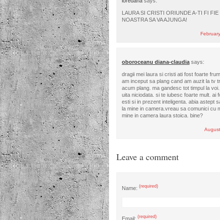
loredana
says:
LAURA SI CRISTI ORIUNDE A-TI FI FI
NOASTRA SA VA AJUNGA!
Februar
oboroceanu diana-claudia
says:
dragii mei laura si cristi ati fost foarte fru
am inceput sa plang cand am auzit la tv t
acum plang. ma gandesc tot timpul la voi. 
uita niciodata. si te iubesc foarte mult. ai f
esti si in prezent inteligenta. abia astept 
la mine in camera.vreau sa comunici cu mi
mine in camera laura stoica. bine?
August
Leave a comment
(required)
Name:
(required)
Email: