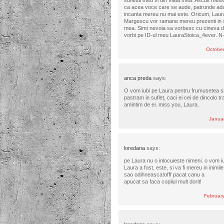
ca acea voce care se aude, patrunde adan
incanta mereu nu mai este. Oricum, Laura 
Margescu vor ramane mereu prezenti in su
mea. Simt nevoia sa vorbesc cu cineva 
vorbi pe ID-ul meu LauraStoica_4ever. N-o 
Octobe
anca preda
says:
O vom iubi pe Laura pentru frumusetea si 
pastram in suflet, caci ei cei de dincolo t
amintim de ei. miss you, Laura.
Janua
loredana
says:
pe Laura nu o inlocuieste nimeni. o vom i
Laura a fost, este, si va fi mereu in inim
sao odihneasca!offf pacat canu a
apucat sa faca copilul mult dorit!
Februar