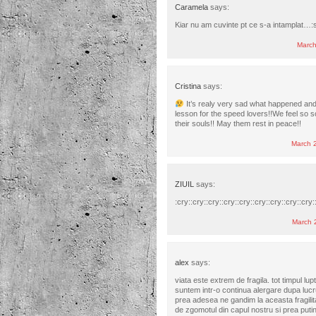
Caramela
says:
Kiar nu am cuvinte pt ce s-a intamplat…:
March
Cristina
says:
It’s realy very sad what happened and
lesson for the speed lovers!!We feel so so
their souls!! May them rest in peace!!
March 
ZIUIL
says:
:cry::cry::cry::cry::cry::cry::cry::cry::cry:
March 
alex
says:
viata este extrem de fragila. tot timpul lu
suntem intr-o continua alergare dupa lucru
prea adesea ne gandim la aceasta fragilit
de zgomotul din capul nostru si prea puti