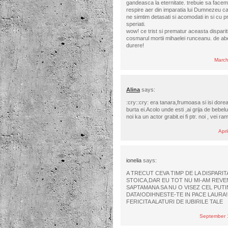
gandeasca la eternitate. trebuie sa facem 
respire aer din imparatia lui Dumnezeu ca 
ne simtim detasati si acomodati in si cu p
speriati.
wow! ce trist si prematur aceasta disparit
cosmarul mortii mihaelei runceanu. de ab
durere!
March
Alina
says:
:cry::cry: era tanara,frumoasa si isi dorea
burta ei.Acolo unde esti ,ai grija de bebelu
noi ka un actor grabit.ei fi ptr. noi , vei 
Apri
ionelia
says:
A TRECUT CEVA TIMP DE LA DISPARIT
STOICA,DAR EU TOT NU MI-AM REVENIT
SAPTAMANA SA NU O VISEZ CEL PUTI
DATA!ODIHNESTE-TE IN PACE LAURA!
FERICITA ALATURI DE IUBIRILE TALE
September 